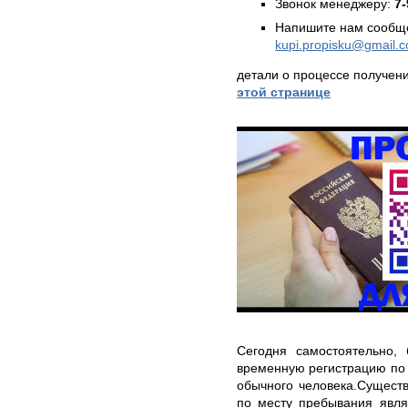
Звонок менеджеру:
7-
Напишите нам сообще
kupi.propisku@gmail.
детали о процессе получен
этой странице
Сегодня самостоятельно, 
временную регистрацию по 
обычного человека.Сущест
по месту пребывания явля