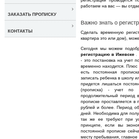
работаем на вас — вы отдает
ЗАКАЗАТЬ ПРОПИСКУ
Важно знать о регист
КОНТАКТЫ
Сделать временную регис
квартира это или дом), мож
Сегодня мы можем подоб
регистрацию в Ижевске
.
- это постановка на учет п
временно находится. Плюс т
есть постоянная пропис
записать ребенка в школу и
придется лишаться постоя
(прописка) - учет по 
продолжительный период в
прописке проставляется в п
рублей и более. Период об
дней. Необходима для полу
так же ее требуют при ус
принципе, если вы эконо
постоянной прописке сейча
месту пребывания, главное 